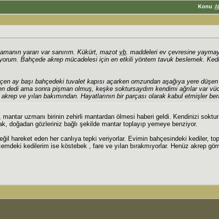
Konu
:
A
ıslamanın yararı var sanırım. Kükürt, mazot
vb
. maddeleri ev çevresine yayma
orum. Bahçede akrep mücadelesi için en etkili yöntem tavuk beslemek. Kedi 
çen ay başı bahçedeki tuvalet kapısı açarken omzundan aşağıya yere düşen 
n dedi ama sonra pişman olmuş, keşke soktursaydım kendimi ağrılar var vüc
 akrep ve yılan bakımından. Hayatlarının bir parçası olarak kabul etmişler ber
mantar uzmanı birinin zehirli mantardan ölmesi haberi geldi. Kendinizi soktur
k, doğadan gözleriniz bağlı şekilde mantar toplayıp yemeye benziyor.
eğil hareket eden her canlıya tepki veriyorlar. Evimin bahçesindeki kediler, t
çemdeki kedilerim ise köstebek , fare ve yılan bırakmıyorlar. Henüz akrep g