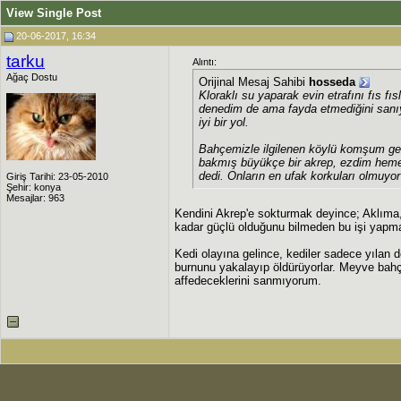
View Single Post
20-06-2017, 16:34
tarku
Alıntı:
Ağaç Dostu
Orijinal Mesaj Sahibi
hosseda
Kloraklı su yaparak evin etrafını fıs f
denedim de ama fayda etmediğini sanıy
iyi bir yol.
Bahçemizle ilgilenen köylü komşum ge
bakmış büyükçe bir akrep, ezdim heme
dedi. Onların en ufak korkuları olmuyor
Giriş Tarihi: 23-05-2010
Şehir: konya
Mesajlar: 963
Kendini Akrep'e sokturmak deyince; Aklıma, 
kadar güçlü olduğunu bilmeden bu işi yapma
Kedi olayına gelince, kediler sadece yılan d
burnunu yakalayıp öldürüyorlar. Meyve bah
affedeceklerini sanmıyorum.