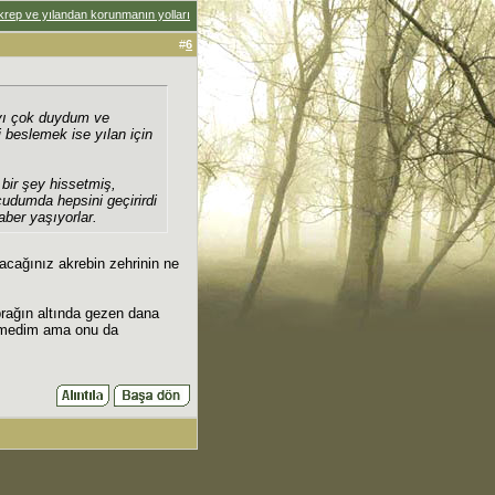
krep ve yılandan korunmanın yolları
#
6
yı çok duydum ve
beslemek ise yılan için
bir şey hissetmiş,
udumda hepsini geçirirdi
aber yaşıyorlar.
acağınız akrebin zehrinin ne
oprağın altında gezen dana
örmedim ama onu da