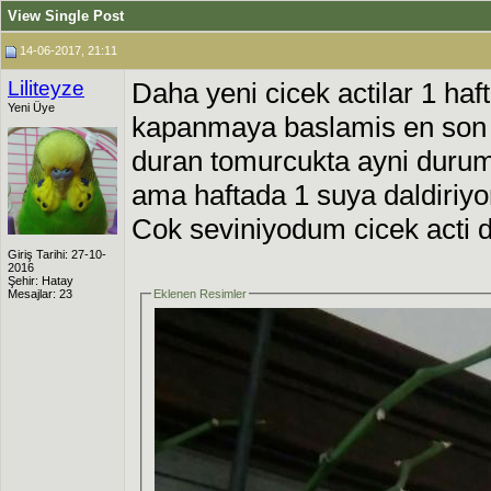
View Single Post
14-06-2017, 21:11
Liliteyze
Daha yeni cicek actilar 1 haft
Yeni Üye
kapanmaya baslamis en son 
duran tomurcukta ayni durum
ama haftada 1 suya daldiriyo
Cok seviniyodum cicek acti d
Giriş Tarihi: 27-10-
2016
Şehir: Hatay
Mesajlar: 23
Eklenen Resimler