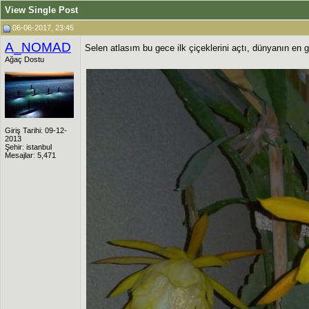
View Single Post
06-06-2017, 23:45
A_NOMAD
Selen atlasım bu gece ilk çiçeklerini açtı, dünyanın en g
Ağaç Dostu
Giriş Tarihi: 09-12-
2013
Şehir: istanbul
Mesajlar: 5,471