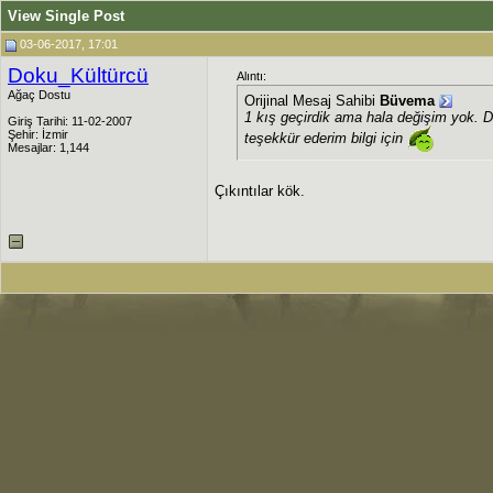
View Single Post
03-06-2017, 17:01
Doku_Kültürcü
Alıntı:
Ağaç Dostu
Orijinal Mesaj Sahibi
Büvema
1 kış geçirdik ama hala değişim yok. D
Giriş Tarihi: 11-02-2007
Şehir: İzmir
teşekkür ederim bilgi için
Mesajlar: 1,144
Çıkıntılar kök.