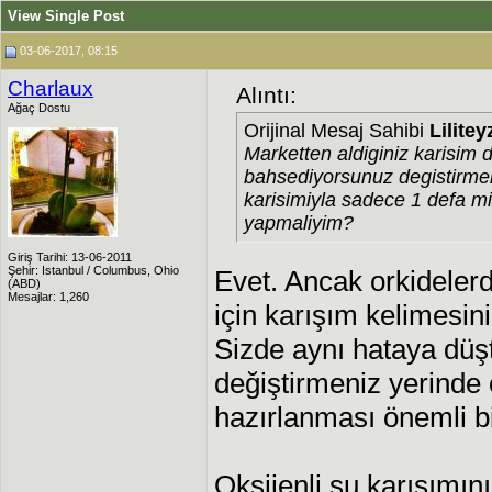
View Single Post
03-06-2017, 08:15
Charlaux
Alıntı:
Ağaç Dostu
Orijinal Mesaj Sahibi
Lilitey
Marketten aldiginiz karisim
bahsediyorsunuz degistirmem
karisimiyla sadece 1 defa m
yapmaliyim?
Giriş Tarihi: 13-06-2011
Şehir: Istanbul / Columbus, Ohio
Evet. Ancak orkidelerd
(ABD)
Mesajlar: 1,260
için karışım kelimesi
Sizde aynı hataya dü
değiştirmeniz yerinde 
hazırlanması önemli b
Oksijenli su karışımın