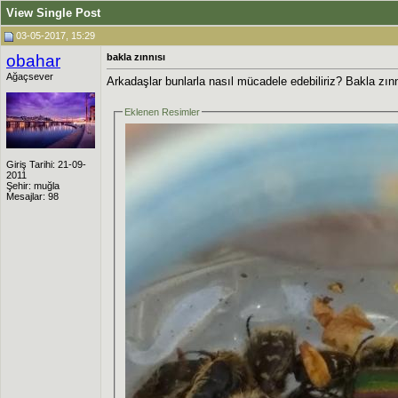
View Single Post
03-05-2017, 15:29
obahar
bakla zınnısı
Ağaçsever
Arkadaşlar bunlarla nasıl mücadele edebiliriz? Bakla zın
Eklenen Resimler
Giriş Tarihi: 21-09-
2011
Şehir: muğla
Mesajlar: 98