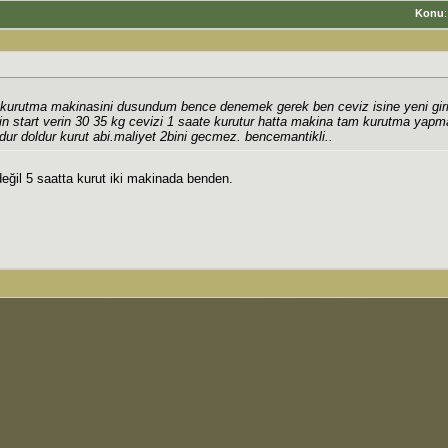
Konu
r kurutma makinasini dusundum bence denemek gerek ben ceviz isine yeni gir
in start verin 30 35 kg cevizi 1 saate kurutur hatta makina tam kurutma ya
dur doldur kurut abi.maliyet 2bini gecmez. bencemantikli..
eğil 5 saatta kurut iki makinada benden.