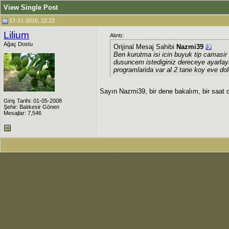
View Single Post
17-11-2016, 22:22
Lilium
Alıntı:
Ağaç Dostu
Orijinal Mesaj Sahibi
Nazmi39
Ben kurutma isi icin buyuk tip camasi
dusuncem istediginiz dereceye ayarlay
programlarida var al 2 tane koy eve dol
Sayın Nazmi39, bir dene bakalım, bir saat d
Giriş Tarihi: 01-05-2008
Şehir: Balıkesir Gönen
Mesajlar: 7,546