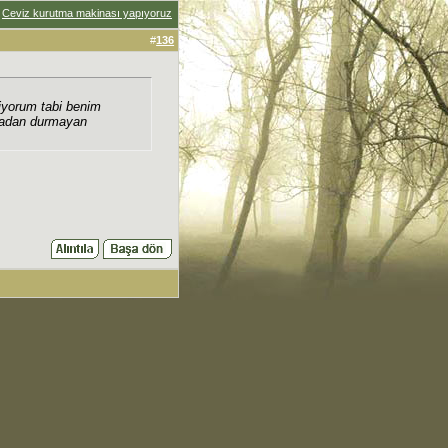
:
Ceviz kurutma makinası yapıyoruz
#
136
iyorum tabi benim
pmadan durmayan