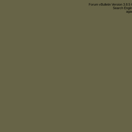
Forum vBulletin Version 3.8.5 
Search Engin
agac