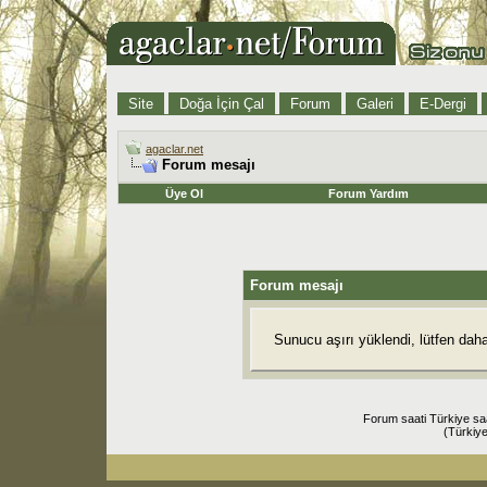
Site
Doğa İçin Çal
Forum
Galeri
E-Dergi
agaclar.net
Forum mesajı
Üye Ol
Forum Yardım
Forum mesajı
Sunucu aşırı yüklendi, lütfen dah
Forum saati Türkiye sa
(Türkiye