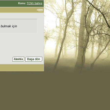
Konu
:
TCM / bahçe
#
899
p bulmak için