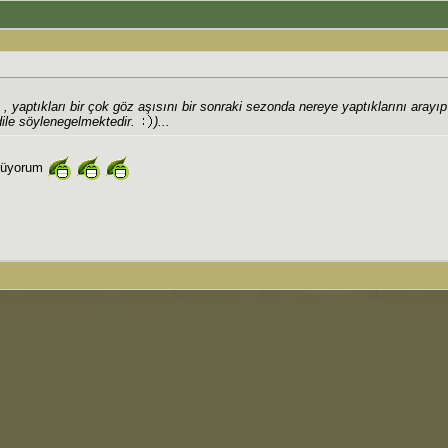
n , yaptıkları bir çok göz aşısını bir sonraki sezonda nereye yaptıklarını arayı
dile söylenegelmektedir.
)...
gülüyorum