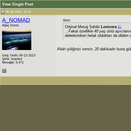
View Single Post
08-09-2016, 13:31
A_NOMAD
Alıntı:
Ağaç Dostu
Orijinal Mesaj Sahibi
Lonicera
...Fakat özellikle 40 yaş üstü aşıcıları
debelenirken helak oldukları da dilden 
Allah iyiliğinizi versin, 20 dakikadır buna 
Giriş Tarihi: 09-12-2013
Şehir: istanbul
Mesajlar: 5,471