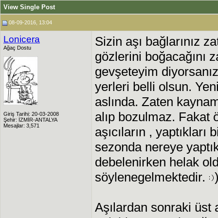
View Single Post
08-09-2016, 13:04
Lonicera
Sizin aşı bağlarınız z
Ağaç Dostu
gözlerini boğacağını 
gevşeteyim diyorsanız
yerleri belli olsun. Y
aslında. Zaten kayna
alıp bozulmaz. Fakat ö
Giriş Tarihi: 20-03-2008
Şehir: İZMİR-ANTALYA
Mesajlar: 3,571
aşıcıların , yaptıkları 
sezonda nereye yaptıkl
debelenirken helak old
söylenegelmektedir.
Aşılardan sonraki üs