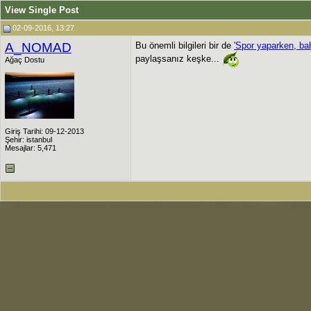
View Single Post
02-09-2016, 13:27
A_NOMAD
Bu önemli bilgileri bir de
'Spor yaparken, bah
paylaşsanız keşke...
Ağaç Dostu
Giriş Tarihi: 09-12-2013
Şehir: istanbul
Mesajlar: 5,471