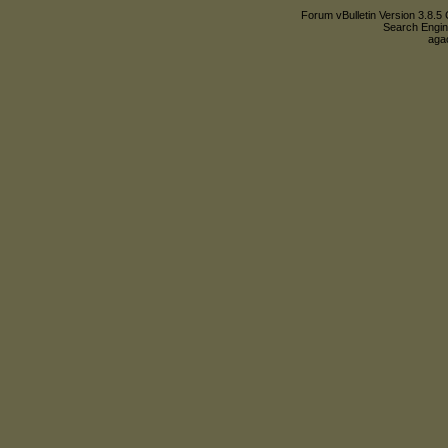
Forum vBulletin Version 3.8.5 
Search Engin
agac