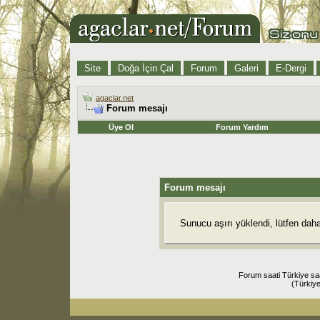
Site
Doğa İçin Çal
Forum
Galeri
E-Dergi
agaclar.net
Forum mesajı
Üye Ol
Forum Yardım
Forum mesajı
Sunucu aşırı yüklendi, lütfen dah
Forum saati Türkiye sa
(Türkiye