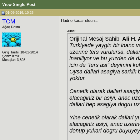
View Single Post
01-09-2016, 10:25
TCM
Hadi o kadar olsun...
Ağaç Dostu
Alıntı:
Orijinal Mesaj Sahibi
Ali H. 
Turkiyede yaygin bir inanc va
uzerine ters vurulursa, dall
Giriş Tarihi: 18-01-2014
Şehir: İzmir
inaniliyor ve bu yuzden de d
Mesajlar: 3,898
icin de "ters asi" deyimini kul
Oysa dallari asagiya sarkik bu
yoktur.
Cenetik olarak dallari asagi
alacaginiz bir asiyi, anac uze
dallari hep asagiya dogru u
Yine cenetik olarak dallari 
alacaginiz asiyi, anac uzerine
donup yukari dogru buyuyeyc