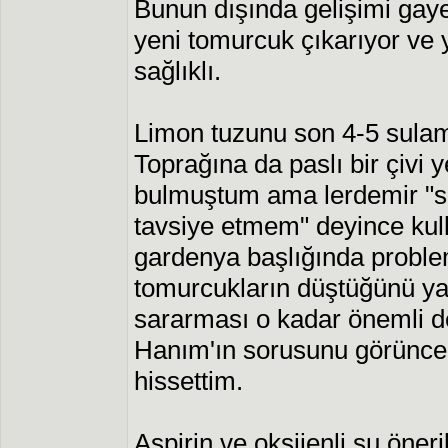
Bunun dışında gelişimi gaye
yeni tomurcuk çıkarıyor ve 
sağlıklı.
Limon tuzunu son 4-5 sula
Toprağına da paslı bir çivi 
bulmuştum ama lerdemir "sak
tavsiye etmem" deyince ku
gardenya başlığında probl
tomurcukların düştüğünü y
sararması o kadar önemli de
Hanım'ın sorusunu görünce 
hissettim.
Aspirin ve oksijenli su öneri