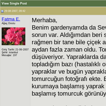
View Single Post
29-08-2007, 09:42
Fatma E.
Merhaba,
Ağaç Dostu
Benim gardenyamda da Sevi
sorun var. Aldığımdan beri 
rağmen bir tane bile çiçek 
aydan fazla zaman oldu. T
Giriş Tarihi: 21-06-2007
Şehir: istanbul
düşüveriyor. Yapraklarda d
Mesajlar: 197
topladığım bazı (hastalıkl
yapraklar ve bugün yaprakl
tomurcuğun fotoğrafı ekte. 
kurumaya başlamış yaprak 
başlamış tomurcuk görünüy