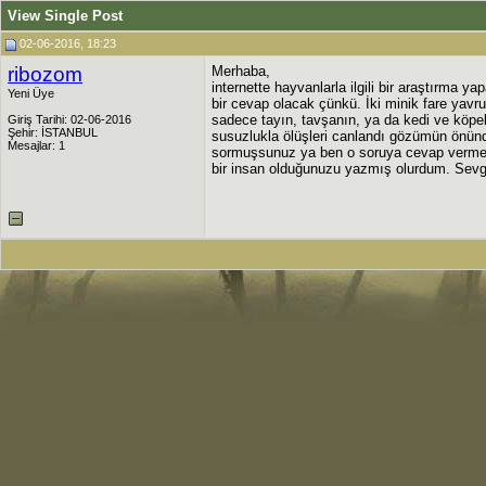
View Single Post
02-06-2016, 18:23
ribozom
Merhaba,
internette hayvanlarla ilgili bir araştırma 
Yeni Üye
bir cevap olacak çünkü. İki minik fare yavr
sadece tayın, tavşanın, ya da kedi ve köpek
Giriş Tarihi: 02-06-2016
Şehir: İSTANBUL
susuzlukla ölüşleri canlandı gözümün önünde
Mesajlar: 1
sormuşsunuz ya ben o soruya cevap vermek 
bir insan olduğunuzu yazmış olurdum. Sevgil