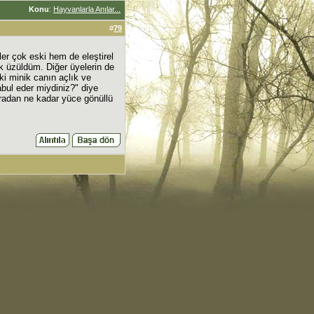
Konu
:
Hayvanlarla Anılar...
#
79
ler çok eski hem de eleştirel
k üzüldüm. Diğer üyelerin de
ki minik canın açlık ve
bul eder miydiniz?" diye
radan ne kadar yüce gönüllü