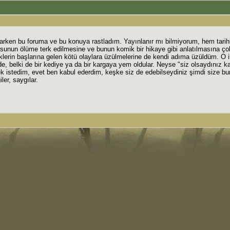
yaparken bu foruma ve bu konuya rastladım. Yayınlanır mı bilmiyorum, hem tarih
usunun ölüme terk edilmesine ve bunun komik bir hikaye gibi anlatılmasına ço
lerin başlarına gelen kötü olaylara üzülmelerine de kendi adıma üzüldüm. O i
, belki de bir kediye ya da bir kargaya yem oldular. Neyse "siz olsaydınız ka
istedim, evet ben kabul ederdim, keşke siz de edebilseydiniz şimdi size bu
er, saygılar.