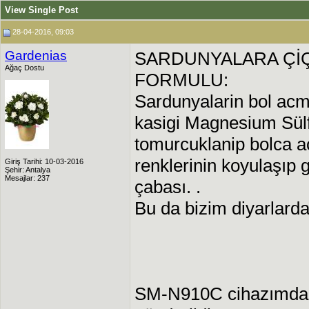
View Single Post
28-04-2016, 09:03
Gardenias
SARDUNYALARA Çİ
Ağaç Dostu
FORMULU:
Sardunyalarin bol acma
kasigi Magnesium Sülf
tomurcuklanip bolca a
renklerinin koyulaşıp g
Giriş Tarihi: 10-03-2016
Şehir: Antalya
Mesajlar: 237
çabası. .
Bu da bizim diyarlarda
SM-N910C cihazımdan 