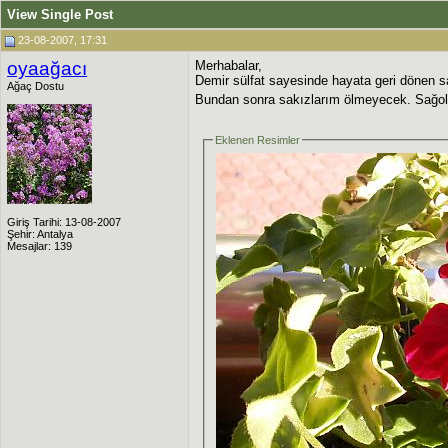
View Single Post
23-08-2007, 17:31
oyaağacı
Merhabalar,
Demir sülfat sayesinde hayata geri dönen s
Ağaç Dostu
Bundan sonra sakızlarım ölmeyecek. Sağolu
Eklenen Resimler
Giriş Tarihi: 13-08-2007
Şehir: Antalya
Mesajlar: 139