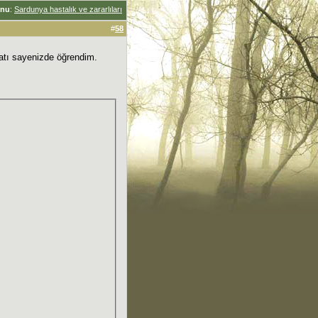
nu
:
Sardunya hastalık ve zararlıları
#
58
fatı sayenizde öğrendim.