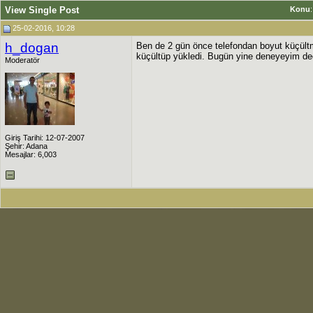
View Single Post
Konu
25-02-2016, 10:28
h_dogan
Ben de 2 gün önce telefondan boyut küçült
küçültüp yükledi. Bugün yine deneyeyim de
Moderatör
Giriş Tarihi: 12-07-2007
Şehir: Adana
Mesajlar: 6,003