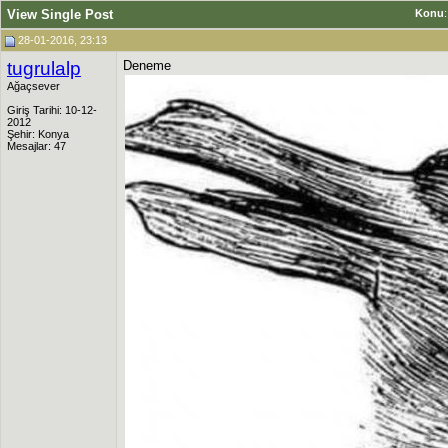
View Single Post
Konu
28-01-2016, 23:13
tugrulalp
Deneme
Ağaçsever
Giriş Tarihi: 10-12-
2012
Şehir: Konya
Mesajlar: 47