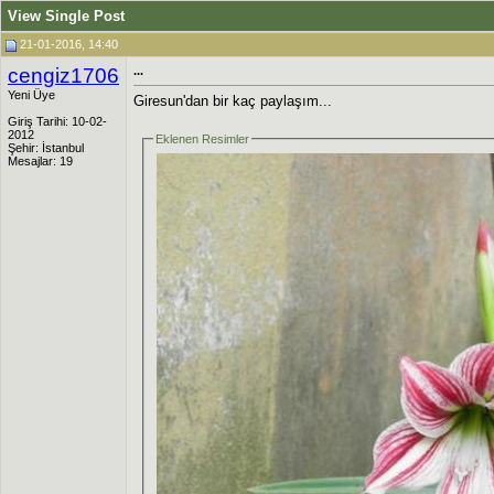
View Single Post
21-01-2016, 14:40
cengiz1706
...
Yeni Üye
Giresun'dan bir kaç paylaşım...
Giriş Tarihi: 10-02-
2012
Eklenen Resimler
Şehir: İstanbul
Mesajlar: 19