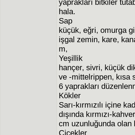
yaprakları bitkiler tuta
hala.
Sap
küçük, eğri, omurga gi
işgal zemin, kare, kan
m,
Yeşillik
hançer, sivri, küçük di
ve -mittelrippen, kısa 
6 yaprakları düzenlen
Kökler
Sarı-kırmızılı içine k
dışında kırmızı-kahver
cm uzunluğunda olan k
Çiçekler