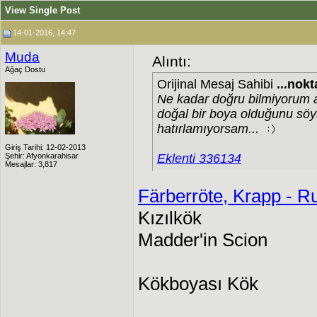
View Single Post
14-01-2016, 14:47
Muda
Alıntı:
Ağaç Dostu
Orijinal Mesaj Sahibi
...nokt
Ne kadar doğru bilmiyorum 
doğal bir boya olduğunu söyl
hatırlamıyorsam...
Giriş Tarihi: 12-02-2013
Şehir: Afyonkarahisar
Eklenti 336134
Mesajlar: 3,817
Färberröte, Krapp - R
Kızılkök
Madder'in Scion
Kökboyası Kök