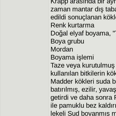
Krapp arasında bir ay
zaman mantar dış taba
edildi sonuçlanan kökle
Renk kurtarma
Doğal elyaf boyama, "
Boya grubu
Mordan
Boyama işlemi
Taze veya kurutulmuş 
kullanılan bitkilerin kö
Madder kökleri suda 
batırılmış, ezilir, ya
getirdi ve daha sonra
ile pamuklu bez kaldır
lekeli Sud boyanmış m