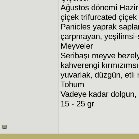
Ağustos dönemi Hazi
çiçek trifurcated çiçek
Panicles yaprak saplar
çarpmayan, yeşilimsi-
Meyveler
Seribaşı meyve bezel
kahverengi kırmızımsı
yuvarlak, düzgün, etli 
Tohum
Vadeye kadar dolgun, 
15 - 25 gr