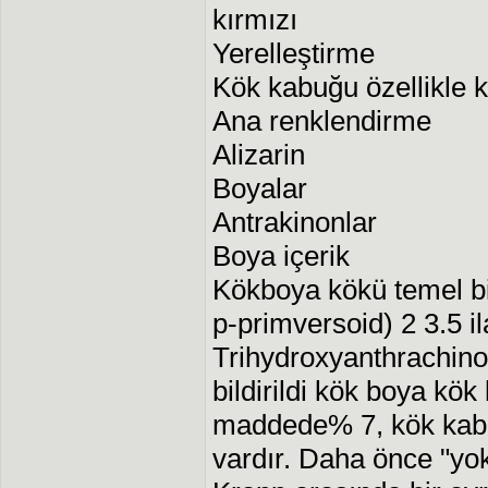
kırmızı
Yerelleştirme
Kök kabuğu özellikle k
Ana renklendirme
Alizarin
Boyalar
Antrakinonlar
Boya içerik
Kökboya kökü temel bil
p-primversoid) 2 3.5 i
Trihydroxyanthrachinon
bildirildi kök boya kök 
maddede% 7, kök kabu
vardır. Daha önce "yo