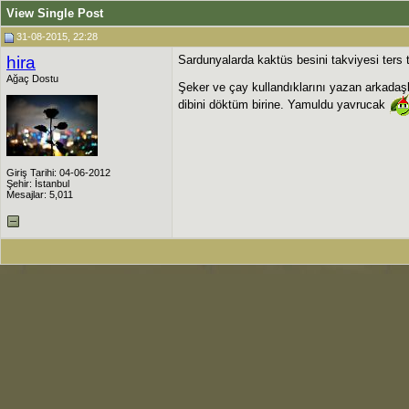
View Single Post
31-08-2015, 22:28
hira
Sardunyalarda kaktüs besini takviyesi ters
Ağaç Dostu
Şeker ve çay kullandıklarını yazan arkadaşl
dibini döktüm birine. Yamuldu yavrucak
Giriş Tarihi: 04-06-2012
Şehir: İstanbul
Mesajlar: 5,011