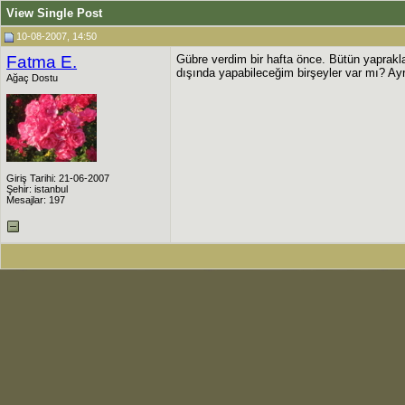
View Single Post
10-08-2007, 14:50
Fatma E.
Gübre verdim bir hafta önce. Bütün yaprak
dışında yapabileceğim birşeyler var mı? Ayr
Ağaç Dostu
Giriş Tarihi: 21-06-2007
Şehir: istanbul
Mesajlar: 197