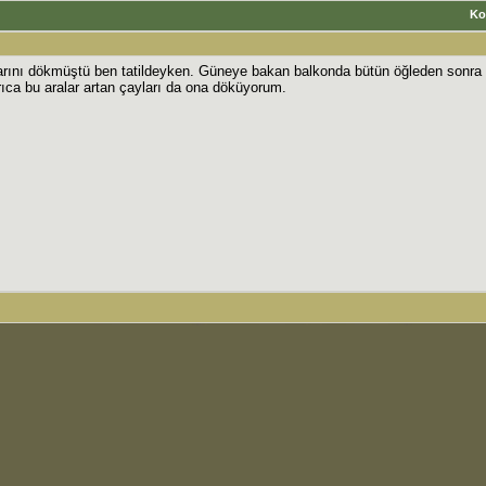
Ko
larını dökmüştü ben tatildeyken. Güneye bakan balkonda bütün öğleden sonra
ıca bu aralar artan çayları da ona döküyorum.