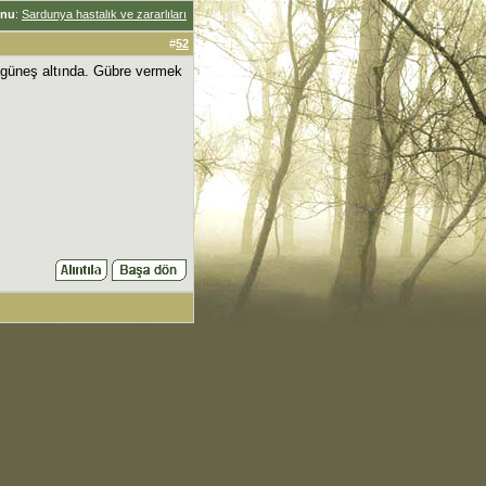
nu
:
Sardunya hastalık ve zararlıları
#
52
 güneş altında. Gübre vermek