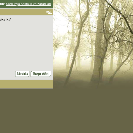
nu
:
Sardunya hastalık ve zararlıları
#
51
eksik?