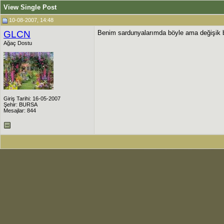
View Single Post
10-08-2007, 14:48
GLCN
Benim sardunyalarımda böyle ama değişik b
Ağaç Dostu
Giriş Tarihi: 16-05-2007
Şehir: BURSA
Mesajlar: 844