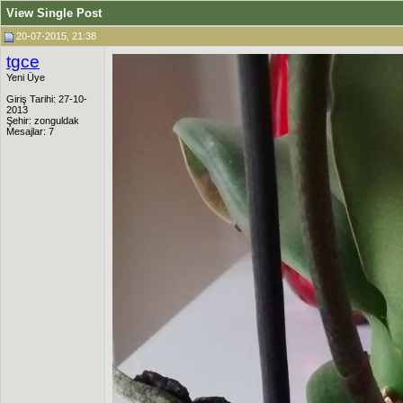
View Single Post
20-07-2015, 21:38
tgce
Yeni Üye
Giriş Tarihi: 27-10-
2013
Şehir: zonguldak
Mesajlar: 7