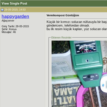
View Single Post
29-05-2015, 14:53
happygarden
Vermikompost Günlüğüm
Ağaçsever
Küçük bir kırmızı solucan nüfusuyla bir ba
göndericem, telefondan olmadı.
Giriş Tarihi: 28-05-2015
bu ilk resim küçük kapları, yüz solucan olar
Şehir: Konya
Mesajlar: 46
Eklenen Resimler