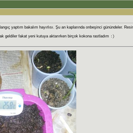
şlangıç yaptım bakalım hayırlısı. Şu an kaplarında onbeşinci günündeler. Re
ak geldiler fakat yeni kutuya aktarırken birçok kokona rastladım