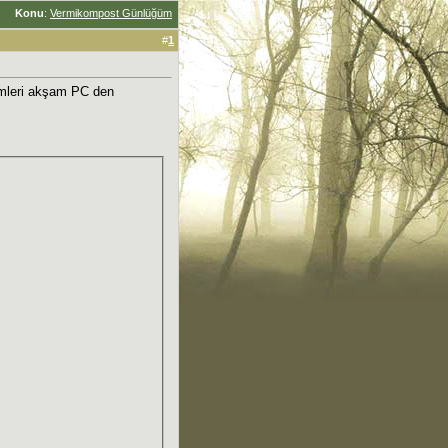
Konu
:
Vermikompost Günlüğüm
#
1
simleri akşam PC den