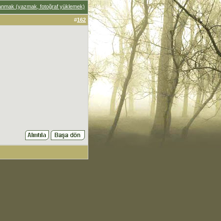
anmak (yazmak, fotoğraf yüklemek)
#
162