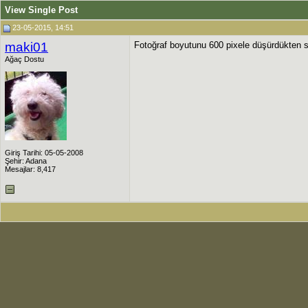
View Single Post
23-05-2015, 14:51
maki01
Fotoğraf boyutunu 600 pixele düşürdükten so
Ağaç Dostu
Giriş Tarihi: 05-05-2008
Şehir: Adana
Mesajlar: 8,417