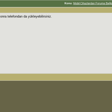
Konu
:
Mobil Cihazlardan Foruma Bağl
nra telefondan da yükleyebilirsiniz.