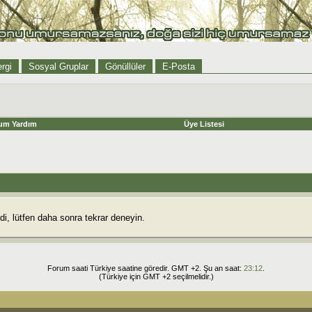
rgi
Sosyal Gruplar
Gönüllüler
E-Posta
um Yardım
Üye Listesi
i, lütfen daha sonra tekrar deneyin.
Forum saati Türkiye saatine göredir. GMT +2. Şu an saat:
23:12
.
(Türkiye için GMT +2 seçilmelidir.)