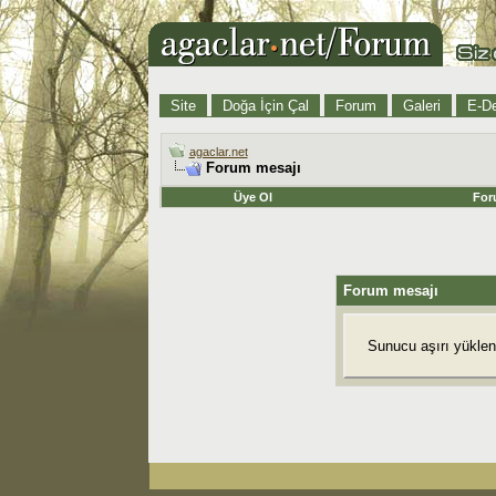
Site
Doğa İçin Çal
Forum
Galeri
E-De
agaclar.net
Forum mesajı
Üye Ol
For
Forum mesajı
Sunucu aşırı yüklend