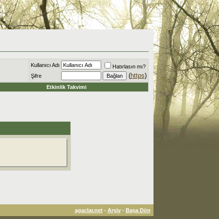
Kullanıcı Adı
Hatırlasın mı?
(
https
)
Şifre
Etkinlik Takvimi
agaclar.net
-
Arşiv
-
Başa Dön