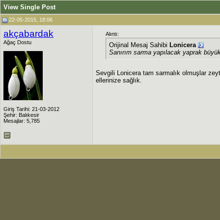
View Single Post
22-05-2015, 18:06
akçabardak
Alıntı:
Ağaç Dostu
Orijinal Mesaj Sahibi
Lonicera
Sanırım sarma yapılacak yaprak büyük
Sevgili Lonicera tam sarmalık olmuşlar zeyt
ellerinize sağlık.
Giriş Tarihi: 21-03-2012
Şehir: Balıkesir
Mesajlar: 5,785