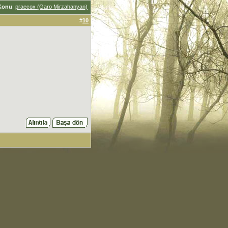
Konu
:
praecox (Garo Mirzahanyan)
#
10