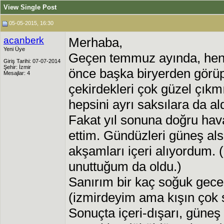
View Single Post
05-05-2015, 16:30
acanberk
Merhaba,
Yeni Üye
Geçen temmuz ayında, hen
Giriş Tarihi: 07-07-2014
Şehir: İzmir
önce başka biryerden görüp
Mesajlar: 4
çekirdekleri çok güzel çıkmı
hepsini ayrı saksılara da al
Fakat yıl sonuna doğru hava
ettim. Gündüzleri güneş alsı
akşamları içeri alıyordum.
unuttuğum da oldu.)
Sanırım bir kaç soğuk geced
(izmirdeyim ama kışın çok s
Sonuçta içeri-dışarı, güneş