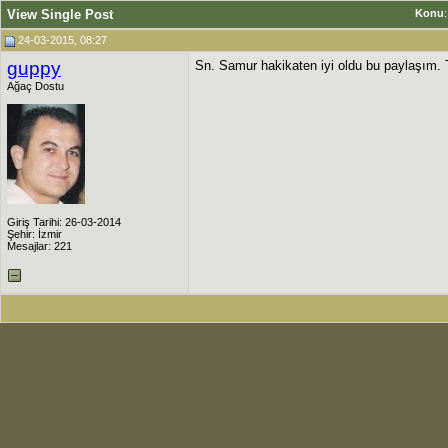
View Single Post
Konu
24-03-2015, 08:27
guppy
Sn. Samur hakikaten iyi oldu bu paylaşım. T
Ağaç Dostu
Giriş Tarihi: 26-03-2014
Şehir: İzmir
Mesajlar: 221