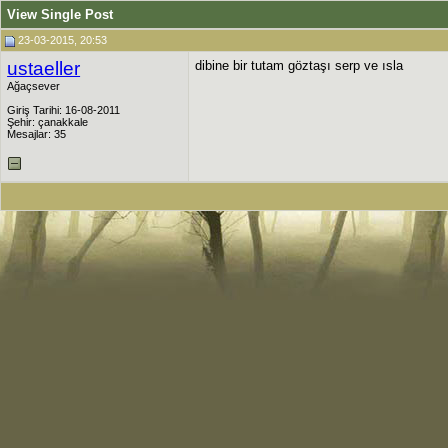
View Single Post
23-03-2015, 20:53
ustaeller
dibine bir tutam göztaşı serp ve ısla
Ağaçsever
Giriş Tarihi: 16-08-2011
Şehir: çanakkale
Mesajlar: 35