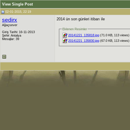
View Single Post
02-01-2015, 22:19
sedirx
2014 ün son günleri itibarı ile
Ağaçsever
Eklenen Resimler
Giriş Tarihi: 16-11-2013
20141221_135818.jpg
(71.0 KB, 113 views)
Şehir: Antalya
Mesajlar: 39
20141221_135830.jpg
(67.0 KB, 113 views)