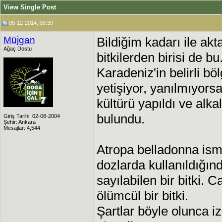
View Single Post
05-12-2014, 09:39
Müjgan
Bildiğim kadarı ile akt
Ağaç Dostu
bitkilerden birisi de bu.
Karadeniz'in belirli bö
yetişiyor, yanılmıyors
kültürü yapıldı ve alka
bulundu.
Giriş Tarihi: 02-08-2004
Şehir: Ankara
Mesajlar: 4,544
Atropa belladonna ism
dozlarda kullanıldığınd
sayılabilen bir bitki. 
ölümcül bir bitki.
Şartlar böyle olunca i