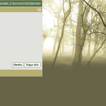
ortajlar: 8 Yemyeşşil Hobi Bahçeleri
#
11