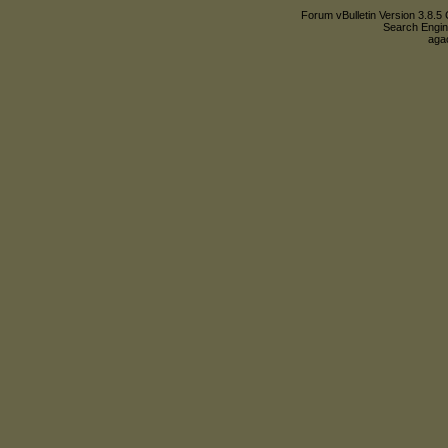
Forum vBulletin Version 3.8.5 
Search Engin
agac