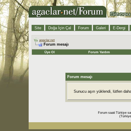
Site
Doğa İçin Çal
Forum
Galeri
E-Dergi
agaclar.net
Forum mesajı
Üye Ol
Forum Yardım
Forum mesajı
Sunucu aşırı yüklendi, lütfen dah
Forum saati Türkiye sa
(Türkiye