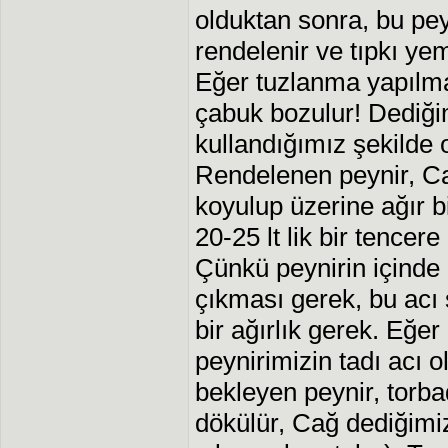
olduktan sonra, bu pey
rendelenir ve tıpkı ye
Eğer tuzlanma yapılma
çabuk bozulur! Dediği
kullandığımız şekilde 
Rendelenen peynir, Ca
koyulup üzerine ağır b
20-25 lt lik bir tencer
Çünkü peynirin içinde 
çıkması gerek, bu acı 
bir ağırlık gerek. Eğer
peynirimizin tadı acı o
bekleyen peynir, torba
dökülür, Cağ dediğimiz 