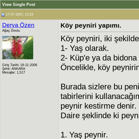
View Single Post
17-07-2007, 13:23
Derya Özen
Köy peyniri yapımı.
Ağaç Dostu
Köy peyniri, iki şekilde
1- Yaş olarak.
2- Küp'e ya da bidona 
Öncelikle, köy peynirin
Giriş Tarihi: 18-11-2006
Şehir: ANKARA
Mesajlar: 1,517
Burada sizlere bu peni
tabirlerini kullanaca
peynir kestirme denir.
Daire şeklinde ki peyni
1. Yaş peynir.