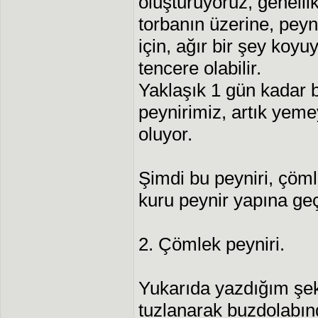
oluşturuyoruz, genelli
torbanın üzerine, peyn
için, ağır bir şey koyu
tencere olabilir.
Yaklaşık 1 gün kadar 
peynirimiz, artık yem
oluyor.
Şimdi bu peyniri, çöm
kuru peynir yapına ge
2. Çömlek peyniri.
Yukarıda yazdığım şek
tuzlanarak buzdolabında