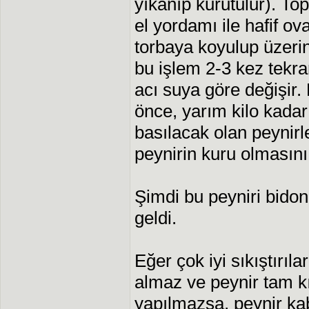
yıkanıp kurutulur). To
el yordamı ile hafif ov
torbaya koyulup üzerin
bu işlem 2-3 kez tekra
acı suya göre değişir
önce, yarım kilo kadar
basılacak olan peynirl
peynirin kuru olmasını
Şimdi bu peyniri bido
geldi.
Eğer çok iyi sıkıştırıla
almaz ve peynir tam k
yapılmazsa, peynir ka