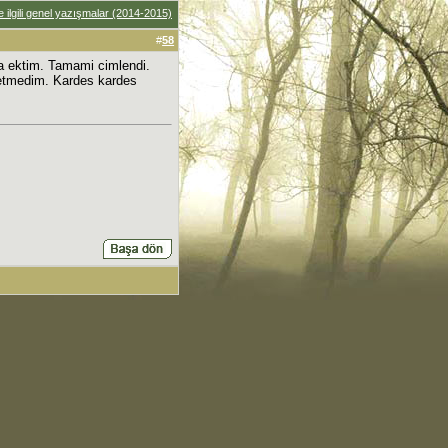
ile ilgili genel yazışmalar (2014-2015)
#
58
fa ektim. Tamami cimlendi.
k etmedim. Kardes kardes