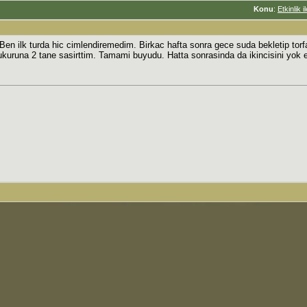
Konu
:
Etkinlik 
Ben ilk turda hic cimlendiremedim. Birkac hafta sonra gece suda bekletip tor
 cukuruna 2 tane sasirttim. Tamami buyudu. Hatta sonrasinda da ikincisini yo