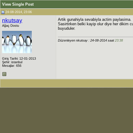
View Single Post
24-08-2014, 23:06
nkutsay
Artik gunahiyla sevabiyla actim paylasima. 
Sasirtirken belki kayip olur diye her dikim
Ağaç Dostu
buyuduler.
Düzenleyen nkutsay : 24-08-2014 saat
23:38
Giriş Tarihi: 12-01-2013
Şehir: istanbul
Mesajlar: 656