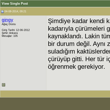
View Single Post
04-08-2014, 09:21
gingy
Şimdiye kadar kendi 
Ağaç Dostu
kadarıyla çürümeleri g
Giriş Tarihi: 12-06-2012
Şehir: Ankara
kaynaklandı. Lakin tüm 
Mesajlar: 105
bir durum değil. Aynı
suladığım kaktüslerden
çürüyüp gitti. Her tür iç
öğrenmek gerekiyor.