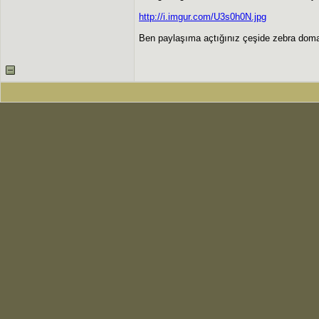
http://i.imgur.com/U3s0h0N.jpg
Ben paylaşıma açtığınız çeşide zebra doma