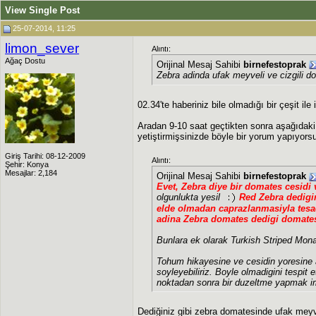
View Single Post
25-07-2014, 11:25
limon_sever
Alıntı:
Ağaç Dostu
Orijinal Mesaj Sahibi
birnefestoprak
Zebra
adinda ufak meyveli ve cizgili d
02.34'te haberiniz bile olmadığı bir çeşit ile
Aradan 9-10 saat geçtikten sonra aşağıdaki
yetiştirmişsinizde böyle bir yorum yapıyors
Giriş Tarihi: 08-12-2009
Alıntı:
Şehir: Konya
Mesajlar: 2,184
Orijinal Mesaj Sahibi
birnefestoprak
Evet, Zebra diye bir domates cesidi 
olgunlukta yesil
Red Zebra dedigi
elde olmadan caprazlanmasiyla tesad
adina Zebra domates dedigi domates
Bunlara ek olarak Turkish Striped Mona
Tohum hikayesine ve cesidin yoresine ay
soyleyebiliriz. Boyle olmadigini tespit 
noktadan sonra bir duzeltme yapmak i
Dediğiniz gibi zebra domatesinde ufak meyv