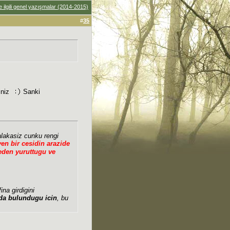
ile ilgili genel yazışmalar (2014-2015)
#
35
iniz
Sanki
lakasiz cunku rengi
en bir cesidin arazide
eden yuruttugu ve
na girdigini
mda bulundugu icin
, bu