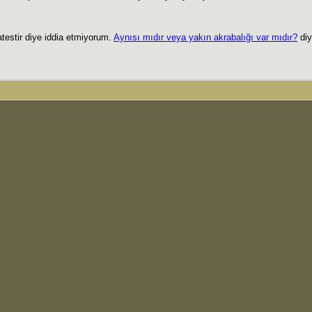
testir diye iddia etmiyorum.
Aynısı mıdır veya yakın akrabalığı var mıdır?
diy