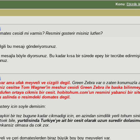
Konu
:
Etkinlik 
omates cesidi mi varmis? Resmini gosterir misiniz lutfen?
 ilgili bu mesajı gönderiyorsunuz.
 mesajla böyle diyorsunuz. Bu kadar kısa bir sürede epey bir tecrübe edinmiş
unuz.
var ama ufak meyveli ve cizgili degil.
Green Zebra var o zaten konumuzla a
niz cesitse Tom Wagner'in meshur cesidi Green Zebra ile baska bilinmey
ufen ortaya cikmis bir cesit. hobitohum.com'un resmini yabanci bir sit
 aslinda o resimdeki domates degil.
stery icin soyle demisim:
kiri bir tez bugune kadar cikmadigi icin, en azindan simdilik yerli tohum sinifi
etsek bile,
yurtdisinda Turkiye'ye ait bir cesit olarak uzun suredir dolasi
mkansiz olmasa da cok zor.
eli ve çeri domateslerden biraz büyük boy boy meyveleri var.