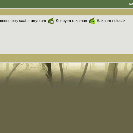
K
irmeden beş saattir arıyorum
Keseyim o zaman
Bakalım nolucak