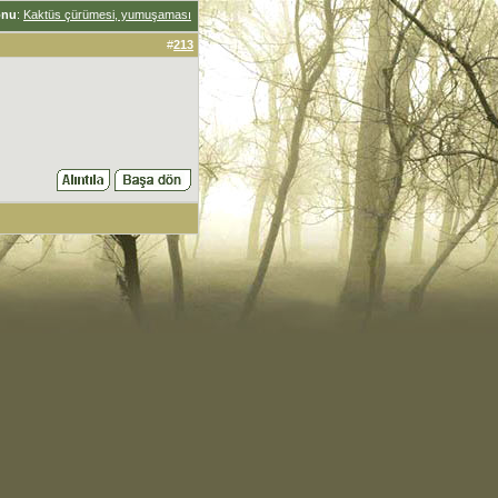
onu
:
Kaktüs çürümesi, yumuşaması
#
213