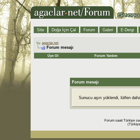
Site
Doğa İçin Çal
Forum
Galeri
E-Dergi
agaclar.net
Forum mesajı
Üye Ol
Forum Yardım
Forum mesajı
Sunucu aşırı yüklendi, lütfen dah
Forum saati Türkiye sa
(Türkiye