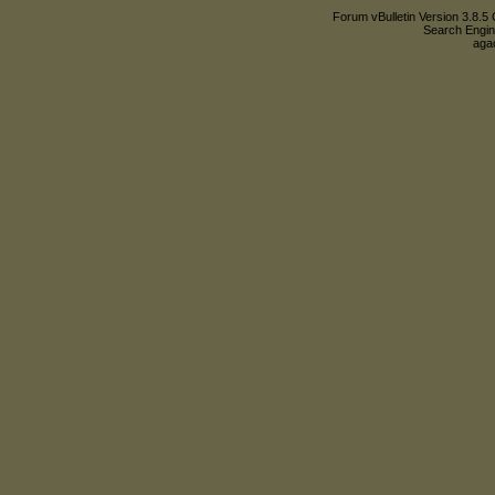
Forum vBulletin Version 3.8.5 
Search Engin
agac