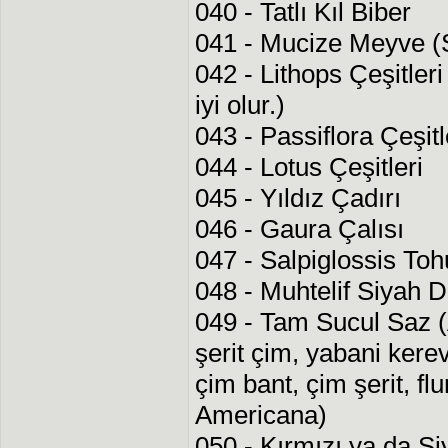
040 - Tatlı Kıl Biber
041 - Mucize Meyve (
042 - Lithops Çeşitleri
iyi olur.)
043 - Passiflora Çeşitl
044 - Lotus Çeşitleri
045 - Yıldız Çadırı
046 - Gaura Çalısı
047 - Salpiglossis To
048 - Muhtelif Siyah 
049 - Tam Sucul Saz (
şerit çim, yabani kerev
çim bant, çim şerit, fl
Americana)
050 - Kırmızı ya da S