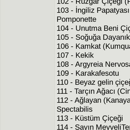
102 - Rüzgar Çiçeği (P
103 - İngiliz Papatya
Pomponette
104 - Unutma Beni Çiç
105 - Soğuğa Dayanık
106 - Kamkat (Kumqu
107 - Kekik
108 - Argyreia Nervo
109 - Karakafesotu
110 - Beyaz gelin çiçeğ
111 - Tarçın Ağacı (
112 - Ağlayan (Kanaya
Spectabilis
113 - Küstüm Çiçeği
114 - Sayın MeyveliTe