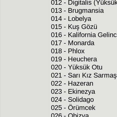
012 - Digitalis (Yüksü
013 - Brugmansia
014 - Lobelya
015 - Kuş Gözü
016 - Kalifornia Gelinc
017 - Monarda
018 - Phlox
019 - Heuchera
020 - Yüksük Otu
021 - Sarı Kız Sarmaş
022 - Hazeran
023 - Ekinezya
024 - Solidago
025 - Örümcek
026 - Obizya