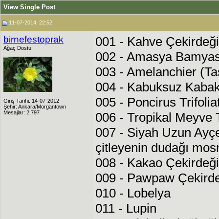
View Single Post
11-07-2014, 22:52
birnefestoprak
001 - Kahve Çekirdeği
Ağaç Dostu
002 - Amasya Bamyas
003 - Amelanchier (T
004 - Kabuksuz Kabak
005 - Poncirus Trifolia
Giriş Tarihi: 14-07-2012
Şehir: Ankara/Morgantown
Mesajlar: 2,797
006 - Tropikal Meyve 
007 - Siyah Uzun Ayçe
çitleyenin dudağı mos
008 - Kakao Çekirdeği
009 - Pawpaw Çekirde
010 - Lobelya
011 - Lupin