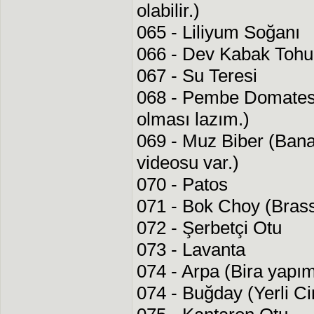
olabilir.)
065 - Liliyum Soğanı
066 - Dev Kabak Toh
067 - Su Teresi
068 - Pembe Domates 
olması lazım.)
069 - Muz Biber (Ban
videosu var.)
070 - Patos
071 - Bok Choy (Brass
072 - Şerbetçi Otu
073 - Lavanta
074 - Arpa (Bira yapı
074 - Buğday (Yerli Ci