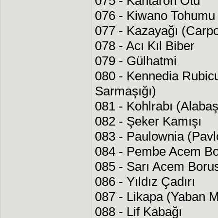
075 - Kantaron Otu
076 - Kiwano Tohumu
077 - Kazayağı (Carpo
078 - Acı Kıl Biber
079 - Gülhatmi
080 - Kennedia Rubic
Sarmaşığı)
081 - Kohlrabı (Alabaş
082 - Şeker Kamışı
083 - Paulownia (Pav
084 - Pembe Acem Bo
085 - Sarı Acem Boru
086 - Yıldız Çadırı
087 - Likapa (Yaban M
088 - Lif Kabağı