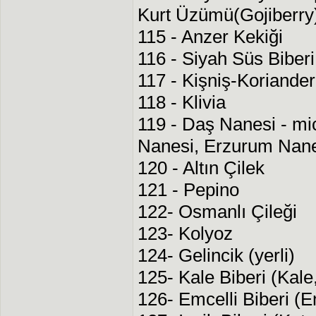
Kurt Üzümü(Gojiberry
115 - Anzer Kekiği
116 - Siyah Süs Biberi
117 - Kişniş-Koriander
118 - Klivia
119 - Daş Nanesi - mic
Nanesi, Erzurum Nanes
120 - Altın Çilek
121 - Pepino
122- Osmanlı Çileği
123- Kolyoz
124- Gelincik (yerli)
125- Kale Biberi (Kale,
126- Emcelli Biberi (E