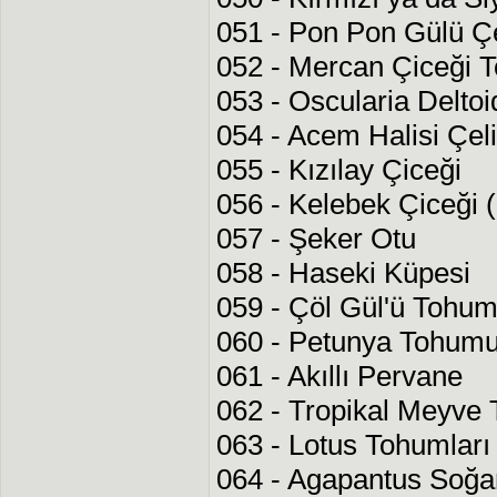
051 - Pon Pon Gülü Çe
052 - Mercan Çiceği T
053 - Oscularia Delto
054 - Acem Halisi Çel
055 - Kızılay Çiceği
056 - Kelebek Çiceği 
057 - Şeker Otu
058 - Haseki Küpesi
059 - Çöl Gül'ü Tohu
060 - Petunya Tohum
061 - Akıllı Pervane
062 - Tropikal Meyve 
063 - Lotus Tohumları
064 - Agapantus Soğan