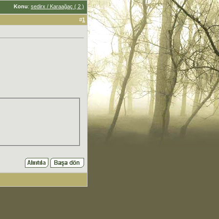
Konu
:
sedirx / Karaağaç ( 2 )
#
1