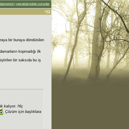
laenopsis) yapraklarındaki sorunlar
#
72
raya bir buraya döndürülen
 damarların kopmadığı ilk
ştirilen bir saksıda bu iş
k kalıyor. Hiç
Çözüm için başlıklara