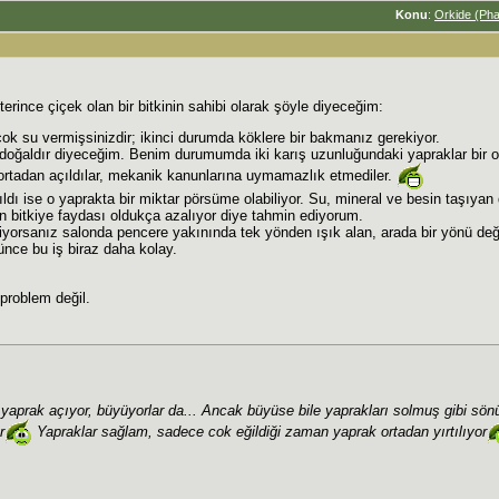
Konu
:
Orkide (Pha
erince çiçek olan bir bitkinin sahibi olarak şöyle diyeceğim:
k su vermişsinizdir; ikinci durumda köklere bir bakmanız gerekiyor.
oğaldır diyeceğim. Benim durumumda iki karış uzunluğundaki yapraklar bir o
tadan açıldılar, mekanik kanunlarına uymamazlık etmediler.
ldı ise o yaprakta bir miktar pörsüme olabiliyor. Su, mineral ve besin taşıyan
 bitkiye faydası oldukça azalıyor diye tahmin ediyorum.
istiyorsanız salonda pencere yakınında tek yönden ışık alan, arada bir yönü deği
nce bu iş biraz daha kolay.
problem değil.
 yaprak açıyor, büyüyorlar da... Ancak büyüse bile yaprakları solmuş gibi sönü
r
Yapraklar sağlam, sadece cok eğildiği zaman yaprak ortadan yırtılıyor