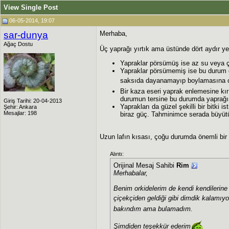
View Single Post
06-05-2014, 19:07
sar-dunya
Merhaba,
Ağaç Dostu
Üç yaprağı yırtık ama üstünde dört aydır yet
Yapraklar pörsümüş ise az su veya ço
Yapraklar pörsümemiş ise bu durum d
saksıda dayanamayıp boylamasına or
Bir kaza eseri yaprak enlemesine kırı
durumun tersine bu durumda yaprağın
Giriş Tarihi: 20-04-2013
Yaprakları da güzel şekilli bir bitki 
Şehir: Ankara
Mesajlar: 198
biraz güç. Tahminimce serada büyütü
Uzun lafın kısası, çoğu durumda önemli bir 
Alıntı:
Orijinal Mesaj Sahibi
Rim
Merhabalar,
Benim orkidelerim de kendi kendilerine
çiçekçiden geldiği gibi dimdik kalamıyo
bakındım ama bulamadım.
Şimdiden teşekkür ederim