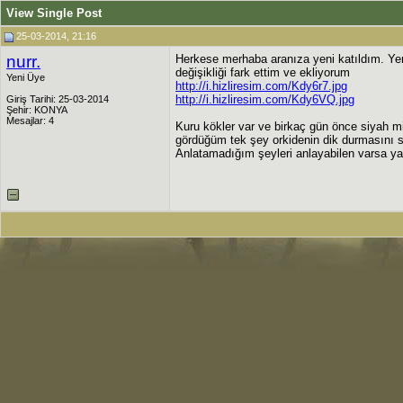
View Single Post
25-03-2014, 21:16
nurr.
Herkese merhaba aranıza yeni katıldım. Yen
değişikliği fark ettim ve ekliyorum
Yeni Üye
http://i.hizliresim.com/Kdy6r7.jpg
http://i.hizliresim.com/Kdy6VQ.jpg
Giriş Tarihi: 25-03-2014
Şehir: KONYA
Mesajlar: 4
Kuru kökler var ve birkaç gün önce siyah
gördüğüm tek şey orkidenin dik durmasını sa
Anlatamadığım şeyleri anlayabilen varsa ya