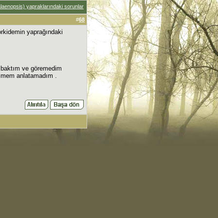
laenopsis) yapraklarındaki sorunlar
#
68
orkidemin yaprağındaki
r baktım ve göremedim
 bilmem anlatamadım .