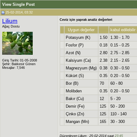
View Single Post
25-02-2014, 03:32
Lilium
Ceviz için yaprak analiz değerleri
Ağaç Dostu
Uygun değerler
kabul edilebilir
Potasyum (K)
1.50
1.30 - 1.70
Fosfor (P)
0.18
0.15 - 0.25
Azot (N)
2.80
2.75 - 2.85
Kalsiyum (Ca)
2.38
2.15 - 2.65
Giriş Tarihi: 01-05-2008
Şehir: Balıkesir Gönen
Mesajlar: 7,546
Magnezyum (Mg)
0.38
0.30 - 0.50
Kükürt (S)
0.35
0.20 - 0.50
Bor (B)
70
60 - 80
Molibden
0.35
0.20 - 0.50
Bakır (Cu)
12
5 - 20
Demir (Fe)
125
50 - 200
Çinko (Zn)
125
110 - 140
Mangan (Mn)
165
30 - 300
Düzenleyen Lilium : 25-02-2014 saat
23:45