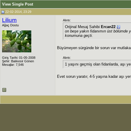
View Single Post
22-02-2014, 23:29
Lilium
Alıntı:
Ağaç Dostu
Orijinal Mesaj Sahibi
Ercan22
on beşe yakın fidanımın üst bölümde yer
konumuna geçti.
Büyümeyen sürgünde bir sorun var mutlaka, ya
Giriş Tarihi: 01-05-2008
Alıntı:
Şehir: Balıkesir Gönen
1 yaşını geçmiş olan fidanlarda, aşı ye
Mesajlar: 7,546
Evet sorun yaratır, 4-5 yaşına kadar aşı ye