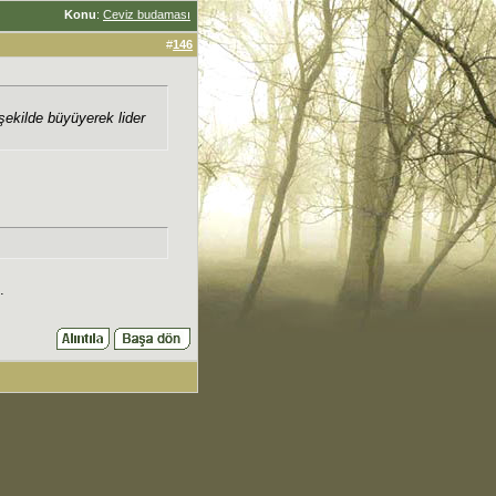
Konu
:
Ceviz budaması
#
146
şekilde büyüyerek lider
.