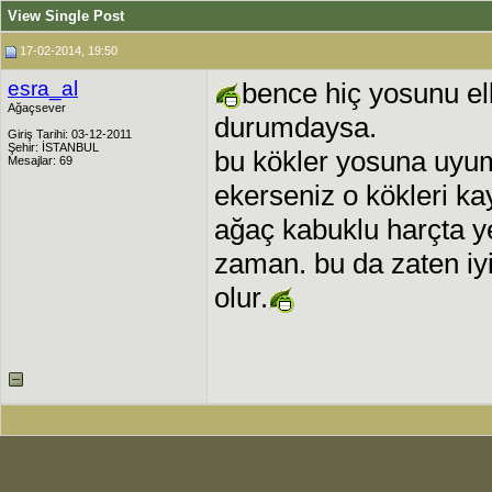
View Single Post
17-02-2014, 19:50
esra_al
bence hiç yosunu el
Ağaçsever
durumdaysa.
Giriş Tarihi: 03-12-2011
Şehir: İSTANBUL
bu kökler yosuna uyum
Mesajlar: 69
ekerseniz o kökleri k
ağaç kabuklu harçta y
zaman. bu da zaten iy
olur.